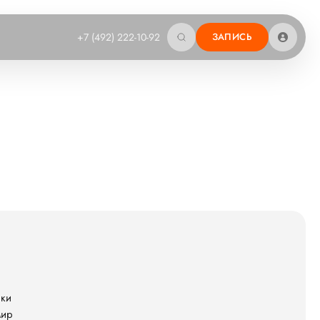
+7 (492) 222-10-92
ЗАПИСЬ
ики
мир