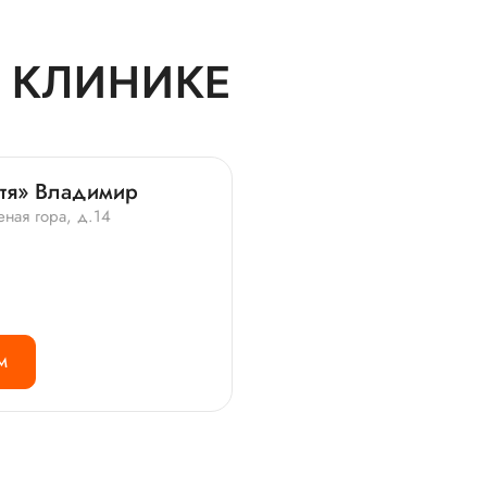
 КЛИНИКЕ
итя» Владимир
еная гора, д.14
М