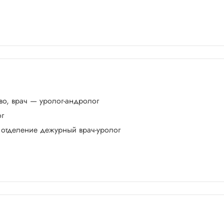
во, врач — уролог-андролог
ог
е отделение дежурный врач-уролог