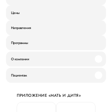
Цены
Направления
Программы
О компании
Миссия и ценности
Пациентам
Наши преимущества
Акции
История
ПРИЛОЖЕНИЕ «МАТЬ И ДИТЯ»
Личный кабинет
Новости
Персональные данные
Руководство