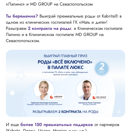
«Лапино» и MD GROUP на Севастопольском
Ты беременна?
Выиграй премиальные роды от Kabrita® в
одном из клинических госпиталей ГК «Мать и дитя»!
Разыграем
2 контракта на роды
: в Клиническом госпитале
Лапино и в Клиническом госпитале MD GROUP на
Севастопольском.
И еще
более 150 премиальных подарков
от партнеров
(Kabrita, Doona, Uriage, Merries и мн.др.).