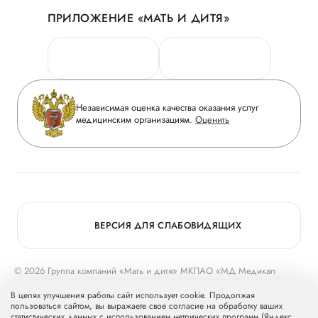
История
ПРИЛОЖЕНИЕ «МАТЬ И ДИТЯ»
Личный кабинет
Новости
Персональные данные
Руководство
Горячая линия качества
Сотрудничество
Вопрос-ответ
Инвесторам
Независимая оценка качества оказания услуг
Приложение пациента
медицинским организациям.
Оценить
Журнал «Мать и дитя»
Статьи
Вакансии
Заболевания
Медицинский туризм
Конкурс в ординатуру
Для прессы
ВЕРСИЯ ДЛЯ СЛАБОВИДЯЩИХ
© 2026 Группа компаний «Мать и дитя» МКПАО «МД Медикал
Груп»
mcclinics.ru
. Все права защищены. ООО «ХАВЕН» входит в
В целях улучшения работы сайт использует cookie. Продолжая
Группу компаний «Мать и дитя».
пользоваться сайтом, вы выражаете свое согласие на обработку ваших
статистических данных с использованием метрических программ (Яндекс